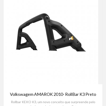
Volkswagem AMAROK 2010- RollBar K3 Preto
Rollbar KEKO K3, um novo conceito que surpreende pelo