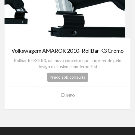
Volkswagem AMAROK 2010- RollBar K3 Cromo
Rollbar KEKO K3, um novo conceito que surpreende pelo
design exclusivo e moderno. Est
Preço sob consulta
INFO