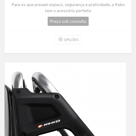
Para os que prezam espaço, segurança e praticidade, a Keko
tem o acessório perfeito
Preço sob consulta
OPÇÕES