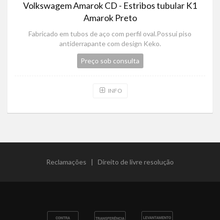
Volkswagem Amarok CD - Estribos tubular K1
Amarok Preto
Fabricado em tubos de aço com perfil oval.Possui piso
antiderrapante com design Keko.
Preço sob consulta
INFO
Reclamações
|
Direito de livre resolução