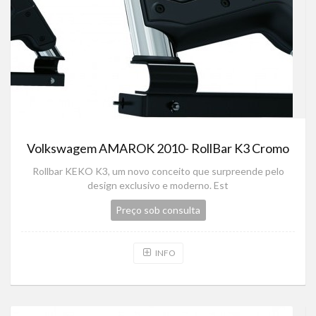
Volkswagem AMAROK 2010- RollBar K3 Cromo
Rollbar KEKO K3, um novo conceito que surpreende pelo
design exclusivo e moderno. Est
Preço sob consulta
INFO