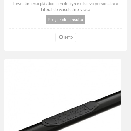
Revestimento plástico com design exclusivo personaliza a
lateral do veículo.Integraçã
Preço sob consulta
INFO