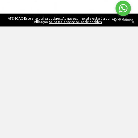
ATENÇÃO Este site utiliza cookies. Ao navegar no site estará a consentir a sua
×
utilização.
Saiba mais sobre o uso de cookies
Reclamações
|
Direito de livre resolução
© 4PICKUPS 2026. Todos os direitos reservados.