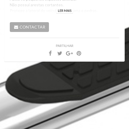
Não possui arestas cortantes.
Protege a lateral do veículo contra lama e pedras.
LER MAIS
Fixação com regulação para permitir uma melhor adaptação
no veículo.
CONTACTAR
Inovador conceito de fixação, para uma instalação simples e
rápida.
Acompanha peça plástica localizada entre o tubo e o suporte
de fixação para evitar atrito aerodinamico.
PARTILHAR
Fixação através dos furos existente no veiculo sem afetar a
parte estrutural.